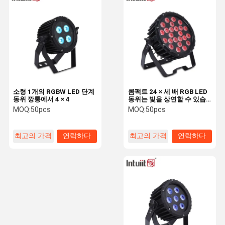
LED 조경 스포트라이트
외부 벽 세탁기 빛
LED 무대 조명 바
LED 건축 점화
LED 단계 홍수 빛
소형 1개의 RGBW LED 단계
콤팩트 24 × 세 배 RGB LED
동위 깡통에서 4 × 4
동위는 빛을 상연할 수 있습
니다
MOQ:
50pcs
MOQ:
50pcs
LED 광속 이동하는 맨 위 빛
배터리 전원을 사용하는 LED 단계 빛
최고의 가격
연락하다
최고의 가격
연락하다
DMX 통제 시스템