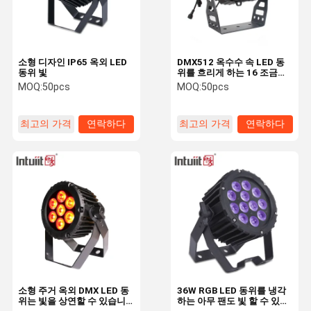
소형 디자인 IP65 옥외 LED
DMX512 옥수수 속 LED 동
동위 빛
위를 흐리게 하는 16 조금은
빛을 상연할 수 있습니다
MOQ:
50pcs
MOQ:
50pcs
최고의 가격
연락하다
최고의 가격
연락하다
집
제품
회사 소개
공장 견학
소형 주거 옥외 DMX LED 동
36W RGB LED 동위를 냉각
위는 빛을 상연할 수 있습니
하는 아무 팬도 빛 할 수 있지