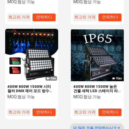
방수 IP65 경기장 빛 프로젝
MOQ:
협상 가능
MOQ:
협상 가능
터 빛
최고의 가격
연락하다
최고의 가격
연락하다
품질 관리
문의하기
소식
조회를 요청
하다
VR
LED 단계 빛
단계 LED 효력 빛
400W 800W 1500W 시티
400W 800W 1500W 높은
컬러 DMX 제어 모드 방수
건물 세탁 LED 스테이지 라
LED 무대 워시 라이트 이중
이트 RGBW 4in1 IP65 방수
LED 동위는 빛을 상연할 수 있습니다
MOQ:
협상 가능
MOQ:
협상 가능
레이어 투광 조명 이벤트용
야외 도시 색상 스테이지 이
동 라이트
야외 고보 프로젝터
최고의 가격
연락하다
최고의 가격
연락하다
옥외 LED 조경 홍수 빛
더 많은 것을 전망하십시오