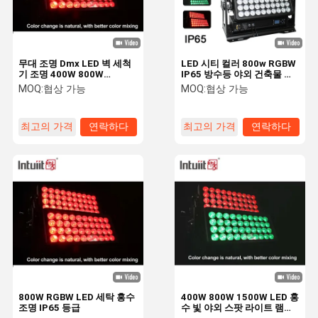
무대 조명 Dmx LED 벽 세척
LED 시티 컬러 800w RGBW
기 조명 400W 800W
IP65 방수등 야외 건축물 홍
1500W IP65 야외 도시 색상
수 벽 세척기 시티 컬러 라이
MOQ:
협상 가능
MOQ:
협상 가능
RGBW 스트로브
트
최고의 가격
연락하다
최고의 가격
연락하다
집
제품
회사 소개
공장 견학
800W RGBW LED 세탁 홍수
400W 800W 1500W LED 홍
조명 IP65 등급
수 빛 야외 스팟 라이트 램프