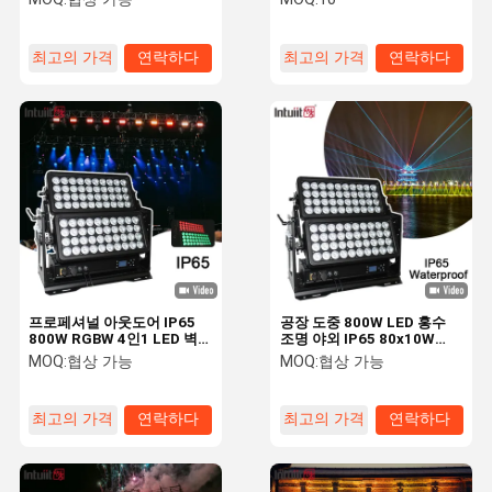
LED 벽 세탁기 빛
최고의 가격
연락하다
최고의 가격
연락하다
프로페셔널 아웃도어 IP65
공장 도중 800W LED 홍수
800W RGBW 4인1 LED 벽
조명 야외 IP65 80x10W
세탁기 듀플 레이어 랜드스케
RGBW 4in1 스테이지 세탁
MOQ:
협상 가능
MOQ:
협상 가능
이프 건축 세탁등 도시 색상
조명 프로젝터 도시 미용 정
면 프로젝트
최고의 가격
연락하다
최고의 가격
연락하다