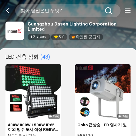
Guangzhou Dasen Lighting Corporation
Limited
17
5.0
확인된 공급자
YEARS
LED 건축 점화
(48)
400W 800W 1500W IP65
Gobo 급상승 LED 영사기 빛
야외 방수 도시 색상 RGBW
스트로브 무대 조명 Dmx
MOQ:
협상 가능
MOQ:
10