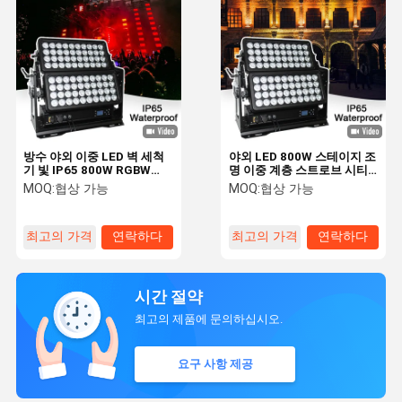
방수 야외 이중 LED 벽 세척
야외 LED 800W 스테이지 조
기 빛 IP65 800W RGBW
명 이중 계층 스트로브 시티
DMX 시티 호텔 정원
컬러 조명 벽 세탁 LED 플라
MOQ:
협상 가능
MOQ:
협상 가능
드 라이트 바 DJ 건물 장식
IP65 DMX
최고의 가격
연락하다
최고의 가격
연락하다
시간 절약
최고의 제품에 문의하십시오.
요구 사항 제공