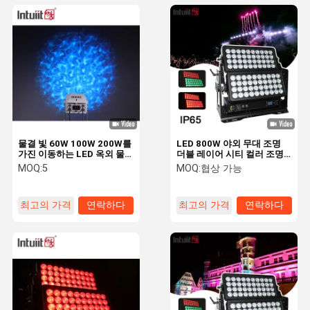
물결 빛 60W 100W 200W를
LED 800W 야외 무대 조명
가진 이동하는 LED 옥외 물
더블 레이어 시티 컬러 조명
잔물결 영사기
벽 세척 LED 투광등 바 DJ 건
MOQ:
5
MOQ:
협상 가능
물 장식 IP65 DMX용
최고의 가격
연락하다
최고의 가격
연락하다