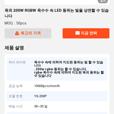
2
/
4
옥외 200W RGBW 옥수수 속 LED 동위는 빛을 상연할 수 있습
니다
MOQ：50pcs
최고의 가격
지금 연락
제품 설명
하이 라이트
옥수수 속에 의하여 지도된 동위는 빛 할 수 있습
니다
,
,
200w rgbw 동위는 할 수 있습니다
rgbw 옥수수 속에 의하여 지도된 옥외 동위는 할
수 있습니다
공급 능력
10000pcs/month
모델 번호
YX-200P
배달 시간
30~35 일