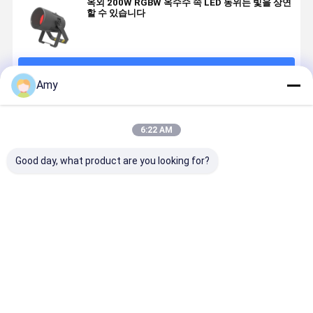
옥외 200W RGBW 옥수수 속 LED 동위는 빛을 상연
할 수 있습니다
계속하다
Amy
추천된 제품
6:22 AM
Good day, what product are you looking for?
야외 IP65 방수
야외 IP65 방수
IP65 방수 알루
120W COB
LED PAR 라이
12x20W
미늄 LED PAR
PAR 라이트
트 18x20W
RGBWA UV 6
라이트 7x20W
DMX LED 
RGBWA UV
in 1 LED Par
RGBWA UV
코 DJ 장비 
6in1 프로페셔
Light 프로
6in1 DMX512
혼식 무대 
최고의 가격
최고의 가격
최고의 가격
최고의 가
널 스테이지 세
DMX DJ 스테
아웃도어 이벤
탁 조명 DMX
이지 조명 디스
트 웨딩 쇼를위
DJ 이벤트용 캔
코 웨딩 쇼용 세
한 전문 스테이
스타디움 클럽
탁 업 라이트
지 업라이트