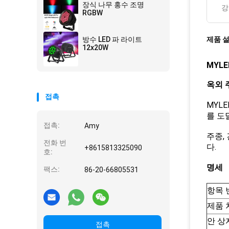
장식 나무 홍수 조명
강
RGBW
방수 LED 파 라이트
제품 
12x20W
MYLE
옥외 
접촉
MYL
를 도
접촉:
Amy
주종,
전화 번
다.
+8615813325090
호:
명세
팩스:
86-20-66805531
항목 
제품 
안 상
접촉