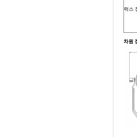
럭스 
차원 