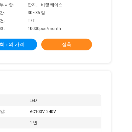
부 사항:
판지、 비행 케이스
간:
30~35 일
건:
T/T
력:
10000pcs/month
최고의 가격
접촉
LED
압:
AC100V-240V
1 년