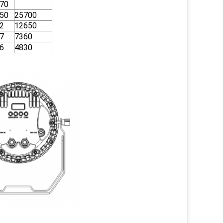
70
50
25700
2
12650
7
7360
6
4830