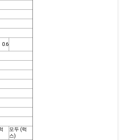
0.6
(럭
모두 (럭
스)