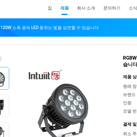
집
제품
회사 소개
문의하기
소
 120W 소폭 광속 LED 동위는 빛을 상연할 수 있습니다
RGBW
습니
제품 상
원래 장
브랜드 
인증:
모델 번
결제 및
최소 주