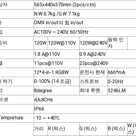
상자
565x440x370mm (2pcs/ctn)
N.W 6.7kg /G.W 7.1kg
관
DMX in/out의 힘 in/out
압
AC100V ~ 240V, 60/50Hz
동력 인
소비
120W
120W@110V
120W@240V
자
1.8 A@110V
0.9 A@240V
결
11pcs@110V
23pcs@240V
운전사 현재
12*4-in-1 RGBW
666*mA
 하기
0-100% (14 조금)
스트로브
0-20Hz
각
최대 루멘
8degree
3246LM
 수로
4,6,8CHs
IP66
empreture
-10 ~ +40℃
W 
거리
R (럭스)
G (럭스)
B (럭스)
스)