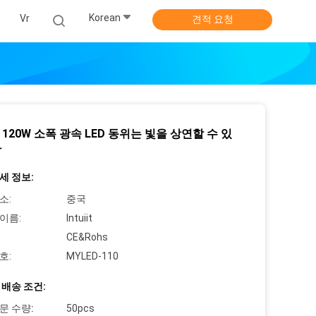
Korean
식
Vr
견적 요청
 120W 소폭 광속 LED 동위는 빛을 상연할 수 있
다
세 정보:
소:
중국
이름:
Intuiit
CE&Rohs
호:
MYLED-110
 배송 조건:
문 수량:
50pcs