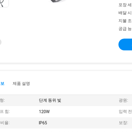
포장 세
배달 시
지불 조
공급 능
정보
제품 설명
형:
단계 동위 빛
광원:
프 힘:
입력 전
120W
P 비율:
보장:
IP65