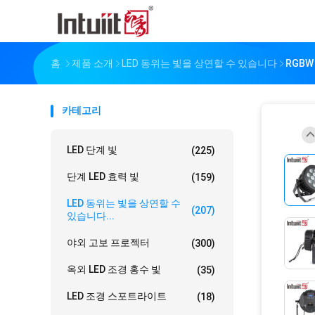
홈
제품 소개
LED 동위는 빛을 상연할 수 있습니다
RGBW
카테고리
LED 단계 빛
(225)
단계 LED 효력 빛
(159)
LED 동위는 빛을 상연할 수
(207)
있습니다...
야외 고보 프로젝터
(300)
옥외 LED 조경 홍수 빛
(35)
LED 조경 스포트라이트
(18)