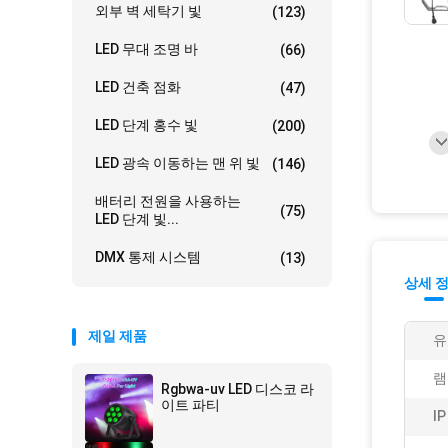
외부 벽 세탁기 빛
(123)
LED 무대 조명 바
(66)
LED 건축 점화
(47)
LED 단계 홍수 빛
(200)
LED 광속 이동하는 맨 위 빛
(146)
배터리 전원을 사용하는
(75)
LED 단계 빛...
DMX 통제 시스템
(13)
상세 
제일 제품
유
램
Rgbwa-uv LED 디스코 라
이트 파티
I