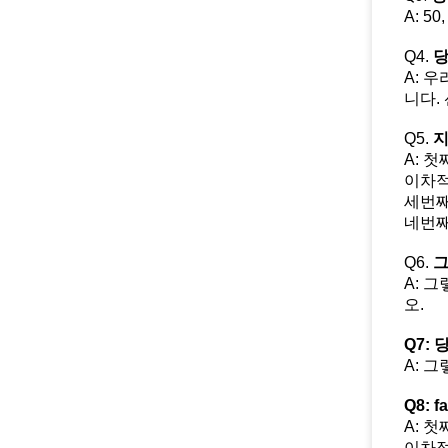
A: 5
Q4.
당
A: 
니다.
Q5.
지
A: 
이차적
세번째
네번째
Q6.
그
A: 
오.
Q7:
A: 
Q8: 
A: 
이차적