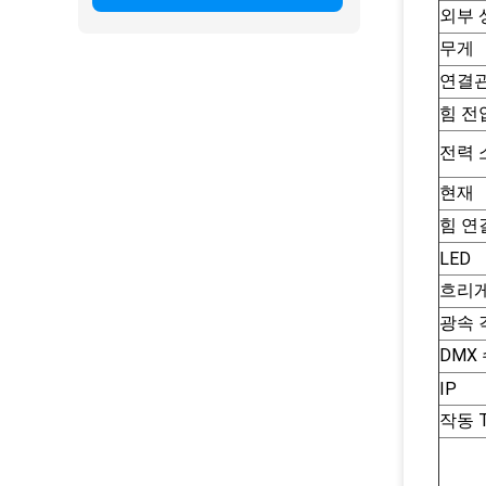
외부 
무게
연결
힘 전
전력 
현재
힘 연
LED
흐리게
광속 
DMX
IP
작동 T