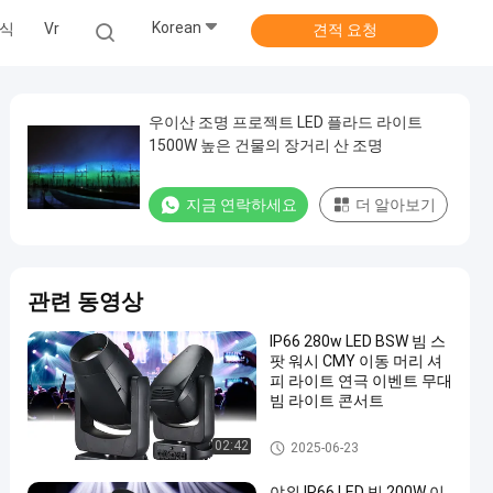
Korean
식
Vr
견적 요청
우이산 조명 프로젝트 LED 플라드 라이트
1500W 높은 건물의 장거리 산 조명
지금 연락하세요
더 알아보기
관련 동영상
IP66 280w LED BSW 빔 스
팟 워시 CMY 이동 머리 셔
피 라이트 연극 이벤트 무대
빔 라이트 콘서트
LED 광속 이동하는 맨 위 빛
02:42
2025-06-23
야외 IP66 LED 빔 200W 이