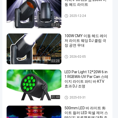
동 헤드 라이트
LED 광속 이동하는 맨 위 빛
2025-12-24
02:05
100W CMY 이동 헤드 레이
저 라이트 웨딩 DJ 클럽 극
장 공연 무대
LED 광속 이동하는 맨 위 빛
2026-02-05
03:28
LED Par Light 12*20W 6 in
1 RGBWA-UV Par Can 스테
이지 라이트 파티 바 KTV
효과 DJ 조명
LED 동위는 빛을 상연할 수 있
01:44
2025-03-31
습니다
500mm LED 바 라이트 화
이트 컬러 LED 픽셀 제어 스
테이지 프로젝트에 대한 조