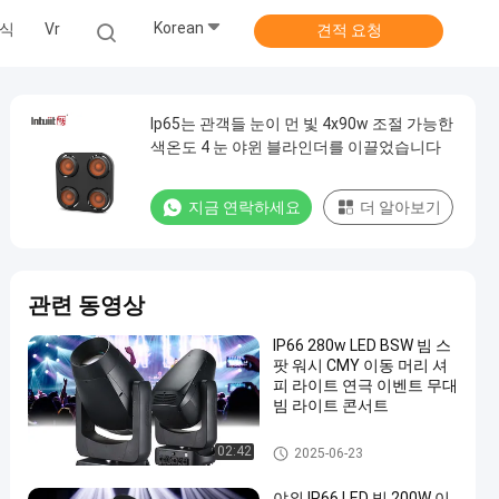
Korean
식
Vr
견적 요청
Ip65는 관객들 눈이 먼 빛 4x90w 조절 가능한
색온도 4 눈 야윈 블라인더를 이끌었습니다
지금 연락하세요
더 알아보기
관련 동영상
IP66 280w LED BSW 빔 스
팟 워시 CMY 이동 머리 셔
피 라이트 연극 이벤트 무대
빔 라이트 콘서트
LED 광속 이동하는 맨 위 빛
02:42
2025-06-23
야외 IP66 LED 빔 200W 이