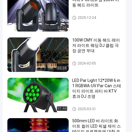
동 헤드 라이트
LED 광속 이동하는 맨 위 빛
2025-12-24
02:05
100W CMY 이동 헤드 레이
저 라이트 웨딩 DJ 클럽 극
장 공연 무대
LED 광속 이동하는 맨 위 빛
2026-02-05
03:28
LED Par Light 12*20W 6 in
1 RGBWA-UV Par Can 스테
이지 라이트 파티 바 KTV
효과 DJ 조명
LED 동위는 빛을 상연할 수 있
01:44
2025-03-31
습니다
500mm LED 바 라이트 화
이트 컬러 LED 픽셀 제어 스
테이지 프로젝트에 대한 조