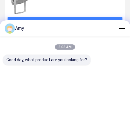
습니다
계속하다
Amy
추천된 제품
3:03 AM
Good day, what product are you looking for?
커스터마이징
상점 상점 레스
현실적인 바다
LED 고보 
가능한 60W
토랑 커피 바 브
물 파동 프로젝
젝터 라이트
LED 야외 프로
랜딩을위한 사
터 400W LED
400W 회전
젝터 램프 커스
용자 정의 40W
리플 효과 야외
고 이미지 
텀 로고 고보 프
LED 실내 고보
공원 테마 정원
젝터 DMX5
최고의 가격
최고의 가격
최고의 가격
최고의 가
로젝터 야외 광
라이트 로고 프
무대 장식 조명
프로 쇼 전시
고 비즈니스 이
로젝터 HD 광고
벤트용 무대
벤트 웨딩 장식
이미지 프로젝
명
터