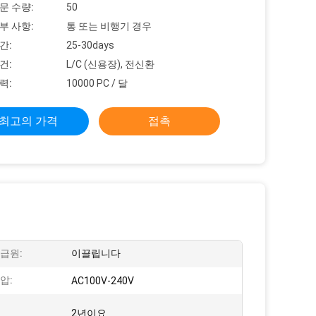
문 수량:
50
부 사항:
통 또는 비행기 경우
간:
25-30days
건:
L/C (신용장), 전신환
력:
10000 PC / 달
최고의 가격
접촉
급원:
이끌립니다
압:
AC100V-240V
2년이요