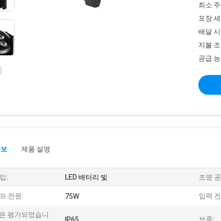
최소 주
포장 세
배달 시
지불 조
공급 능
정보
제품 설명
입:
LED 배터리 빛
조명 공
프 전원:
입력 전
75W
P은 평가되었습니
보증:
IP65