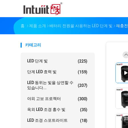
홈
제품 소개
배터리 전원을 사용하는 LED 단계 빛
재충전이
카테고리
LED 단계 빛
(225)
단계 LED 효력 빛
(159)
LED 동위는 빛을 상연할 수
(207)
있습니다...
야외 고보 프로젝터
(300)
옥외 LED 조경 홍수 빛
(35)
LED 조경 스포트라이트
(18)