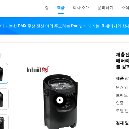
집
제품
회사 소개
문의하기
소
 가능한 DMX 무선 전신 야외 주도하는 Par 빛 배터리는 IR 제어기와 함께
재충전
배터리는
를 강
제품 상
원래 장
브랜드 
인증:
모델 번
결제 및