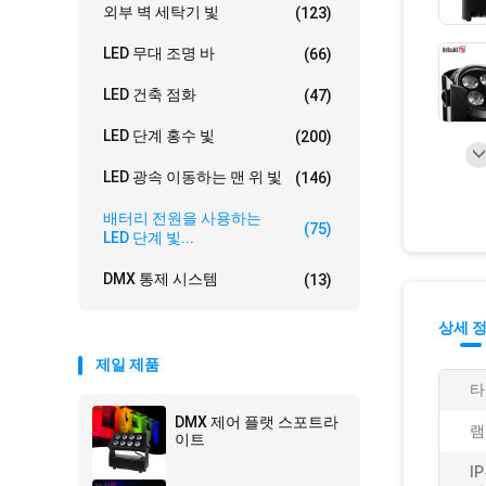
외부 벽 세탁기 빛
(123)
LED 무대 조명 바
(66)
LED 건축 점화
(47)
LED 단계 홍수 빛
(200)
LED 광속 이동하는 맨 위 빛
(146)
배터리 전원을 사용하는
(75)
LED 단계 빛...
DMX 통제 시스템
(13)
상세 
제일 제품
타
DMX 제어 플랫 스포트라
램
이트
I