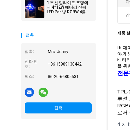
다
1 무선 업라이트 조명에
서 4*12W 배터리 전력
LED Par 빛 RGBW 4를 실
강
시하세요
제품 
접촉
IR 
접촉:
Mrs. Jenny
야외 
배터리 
전화 번
+86 15989138442
을 위
호:
전문적
팩스:
86-20-66805531
TPL
루션 
RG
접촉
로서
4 Ｘ 