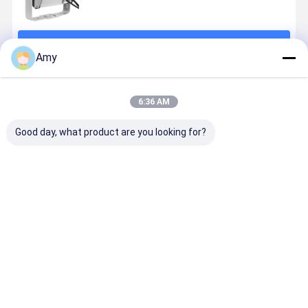
계속하다
Amy
추천된 제품
6:36 AM
Good day, what product are you looking for?
400W LED 플
IP65 방수 13W
야외 LED COB
LED 물 파동
라드 라이트
야외 불꽃벌레
블라인드 라이
로젝터 빛 
IP65 야외 풍경
효과 라저 프로
트 2x90W RGB
IP65 방수 
정원 나무 조명
젝터 공원 숲 풍
앰버 따뜻한 흰
100W 200
높은 뤼멘 다이
경 장식용 동적
색 IP65 방수 스
400W 리플
최고의 가격
최고의 가격
최고의 가격
최고의 가
캐스트 알루미
깜박이는 별빛
테이지 스트로
과 경관 표면
늄 외관 스테이
하늘 램프
브 조명
식용 스테이
지 세탁 라이트
DMX512 전문
조명
쇼 극장