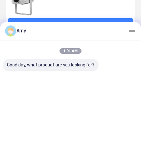
계속하다
Amy
추천된 제품
1:01 AM
Good day, what product are you looking for?
커스터마이징
상점 상점 레스
현실적인 바다
LED 고보 
가능한 60W
토랑 커피 바 브
물 파동 프로젝
젝터 라이트
LED 야외 프로
랜딩을위한 사
터 400W LED
400W 회전
젝터 램프 커스
용자 정의 40W
리플 효과 야외
고 이미지 
텀 로고 고보 프
LED 실내 고보
공원 테마 정원
젝터 DMX5
최고의 가격
최고의 가격
최고의 가격
최고의 가
로젝터 야외 광
라이트 로고 프
무대 장식 조명
프로 쇼 전시
고 비즈니스 이
로젝터 HD 광고
벤트용 무대
벤트 웨딩 장식
이미지 프로젝
명
터