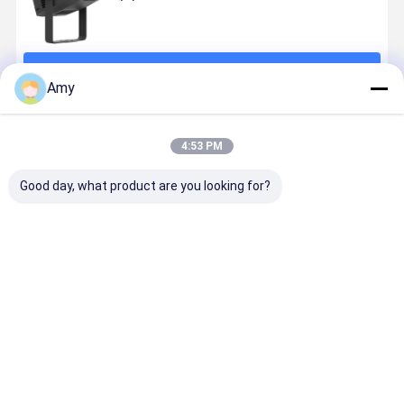
계속하다
Amy
추천된 제품
4:53 PM
Good day, what product are you looking for?
커스터마이징
상점 상점 레스
현실적인 바다
LED 고보 
가능한 60W
토랑 커피 바 브
물 파동 프로젝
젝터 라이트
LED 야외 프로
랜딩을위한 사
터 400W LED
400W 회전
젝터 램프 커스
용자 정의 40W
리플 효과 야외
고 이미지 
텀 로고 고보 프
LED 실내 고보
공원 테마 정원
젝터 DMX5
최고의 가격
최고의 가격
최고의 가격
최고의 가
로젝터 야외 광
라이트 로고 프
무대 장식 조명
프로 쇼 전시
고 비즈니스 이
로젝터 HD 광고
벤트용 무대
벤트 웨딩 장식
이미지 프로젝
명
터