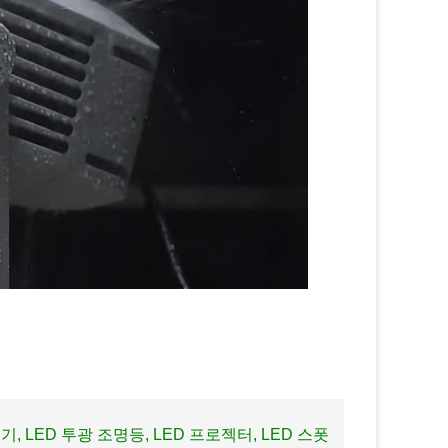
척기, LED 투광 조명등, LED 프로젝터, LED 스폿