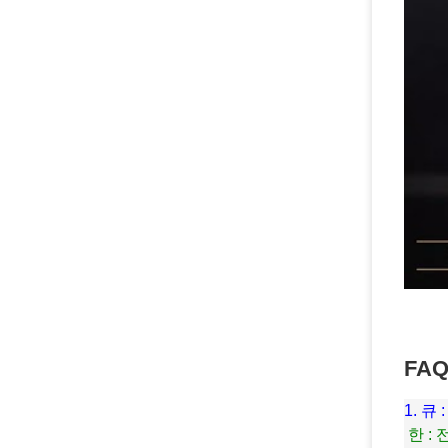
FAQ
1.
큐 
한 :