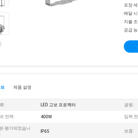
포장 세
배달 시
지불 조
공급 능
정보
제품 설명
류:
LED 고보 프로젝터
광원:
프 전력:
입력 전
400W
P은 평가되었습니
보증:
IP65
: