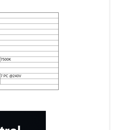
7500K
7 PC @240V