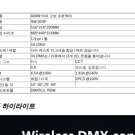
름
400W 야외 고보 프로젝터
호
SW-303P
정
516*318*200MM
킹 사이즈
685*440*315MM
1개 pc / 통
16.15KG
소재 / 색깔
다이 캐스트 마그네슘 합금 / 매트 검습니다
결
/의 DMX는 / 아웃에서 (3개 핀), 전원을 쫒아냅니다
 고보
6+1
CCT
0.9
프리즘, 집중합니다
류
4.5A @100V
1.83A @240V
시스템
유럽 / 미국
2PCS @100V
) 빔 각
10' -30' ,25' -60'
 프로토콜
DMX512. RDM
 하이라이트