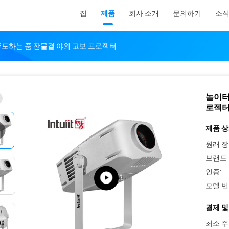
집
제품
회사 소개
문의하기
소
 주도하는 줌 잔물결 야외 고보 프로젝터
놀이터
로젝
제품 상
원래 장
브랜드 
인증:
모델 번
결제 및
최소 주