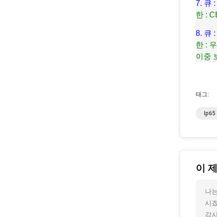
7. 
한 : 
8. 
한 :
이중 
태그:
Ip6
이 
나는
시
감사