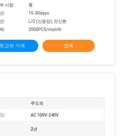
부 사항:
통
간:
15-30days
건:
L/C (신용장), 전신환
력:
2000PCS/month
최고의 가격
접촉
주도의
압:
AC 100V-240V
2년