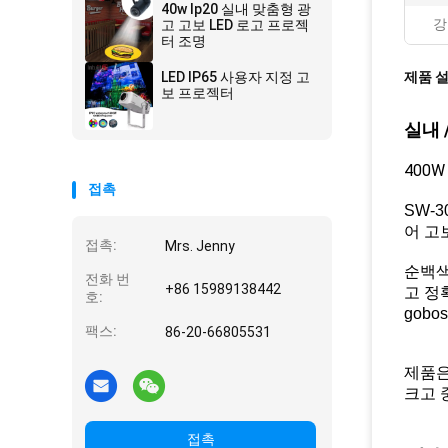
Outdoor Waterproof
40w Ip20 실내 맞춤형 광
IP65
강
고 고보 LED 로고 프로젝
터 조명
LED IP65 사용자 지정 고
제품 
보 프로젝터
실내 
400
접촉
SW-
어 고
접촉:
Mrs. Jenny
순백색
전화 번
+86 15989138442
고 정
호:
gob
팩스:
86-20-66805531
제품은
크고 
접촉