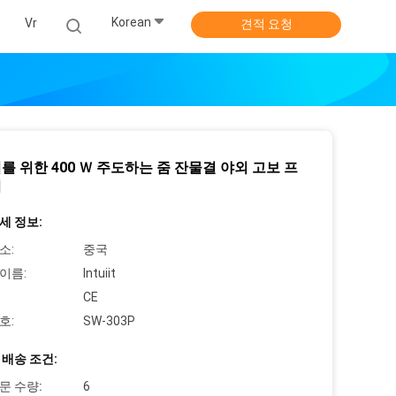
Korean
식
Vr
견적 요청
를 위한 400 Ｗ 주도하는 줌 잔물결 야외 고보 프
터
세 정보:
소:
중국
이름:
Intuiit
CE
호:
SW-303P
 배송 조건:
문 수량:
6