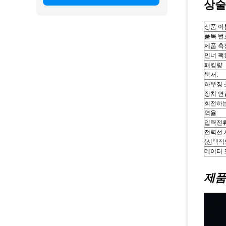
상술
상품 이
품목 번
제품 측
인너 팩
패킹량
북서.
하우징 
장치 연
회전하는
역율
입력전
전력선 
(선택적인
데이터
제품