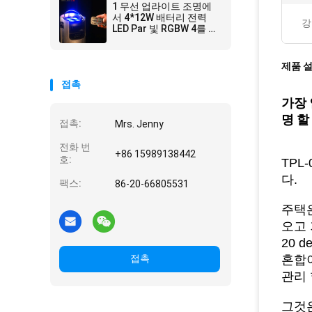
1 무선 업라이트 조명에
서 4*12W 배터리 전력
강
LED Par 빛 RGBW 4를 실
시하세요
제품 
접촉
가장 
명 할
접촉:
Mrs. Jenny
전화 번
+86 15989138442
호:
TPL
다.
팩스:
86-20-66805531
주택은
오고 
20 
접촉
혼합이
관리 
그것은