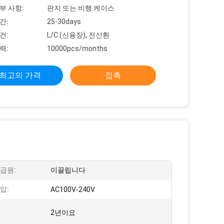
부 사항:
판지 또는 비행 케이스
간:
25-30days
건:
L/C (신용장), 전신환
력:
10000pcs/months
최고의 가격
접촉
급원:
이끌립니다
압:
AC100V-240V
2년이요