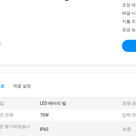
포장 세
배달 시
지불 조
공급 능
정보
제품 설명
입:
LED 배터리 빛
조명 공
프 전원:
입력 전
75W
P은 평가되었습니
보증:
IP65
: