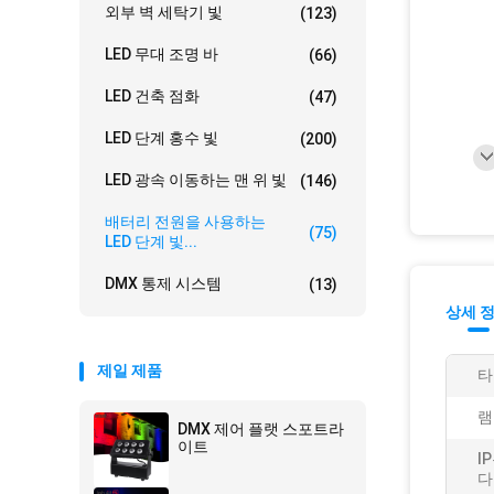
외부 벽 세탁기 빛
(123)
LED 무대 조명 바
(66)
LED 건축 점화
(47)
LED 단계 홍수 빛
(200)
LED 광속 이동하는 맨 위 빛
(146)
배터리 전원을 사용하는
(75)
LED 단계 빛...
DMX 통제 시스템
(13)
상세 
제일 제품
타
램
DMX 제어 플랫 스포트라
이트
I
다