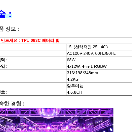
 :
품 정보 :
만드세요 : TPL-083C 배터리 빛
15' (
선택적인
25', 40'
)
AC100V-240V, 60Hz/50Hz
력 :
68W
타입 :
4x12W, 4-in-1 RGBW
316*198*348mm
4.2KG
알루미늄
호 :
4,6,8CH
성숙한 경험 :