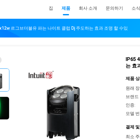
집
제품
회사 소개
문의하기
소
 4x12w 르그브더블유 파는 나이트 클럽 Dj 주도하는 효과 조명 할 수있
IP65
는 효
제품 상
원래 장
브랜드 
인증:
모델 번
결제 및
최소 주