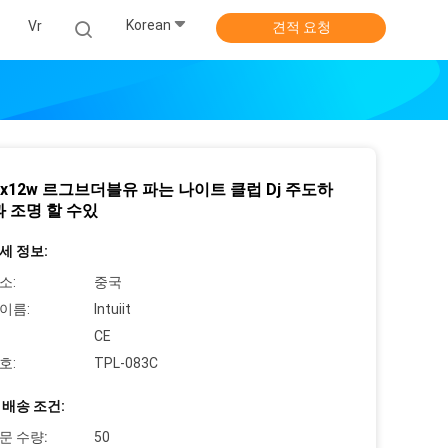
Korean
식
Vr
견적 요청
 4x12w 르그브더블유 파는 나이트 클럽 Dj 주도하
과 조명 할 수있
세 정보:
소:
중국
이름:
Intuiit
CE
호:
TPL-083C
 배송 조건:
문 수량:
50