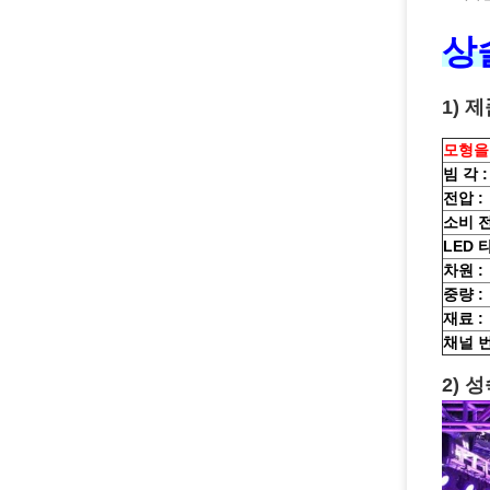
상술
1) 제
모형을 
빔 각 :
전압 :
소비 전
LED 
차원 :
중량 :
재료 :
채널 번
2) 