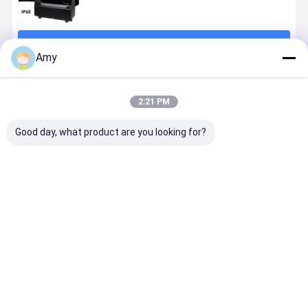
계속하다
Amy
추천된 제품
2:21 PM
Good day, what product are you looking for?
8x15W 배터리
야외 IP65 방수
전문 IP54 무선
IP54 원격 
전원 LED 투광
8x15W RGBW
DMX 배터리
웨딩 스테이
조명 야외 무선
4 in 1 배터리
LED PAR 라이
배터리 LED
RGBW 4in1 충
전동 무선 DMX
트 4 * 12W
라이트 RGB
전식 업라이트
LED 홍수 조명
RGBW 4-in-1
선 DJ 라이
최고의 가격
최고의 가격
최고의 가격
최고의 가
파 Luces LED
스테이지 세탁
- 원격 제어 웨
바 Dmx512
para Fiestas
조명
딩 업라이트
4x12W LE
DJ
포트 라이트