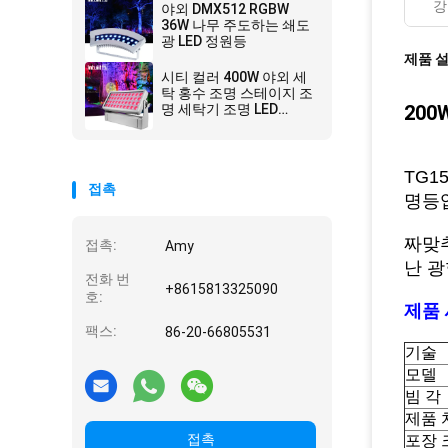
강
야외 DMX512 RGBW
36W 나무 주도하는 쇄도
광 LED 정원등
제품 
시티 컬러 400W 야외 세
탁 홍수 조명 스테이지 조
명 세탁기 조명 LED
20
RGBW
TG1
접촉
명등
짜맞추
접촉:
Amy
난 광
전화 번
+8615813325090
호:
제품 
팩스:
86-20-66805531
기술
모델
빔 각
제품 
접촉
포장 