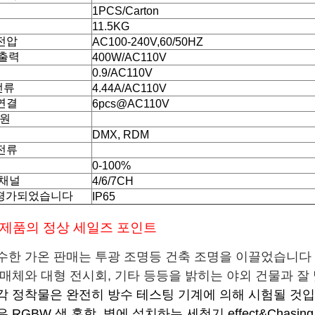
1PCS/Carton
11.5KG
전압
AC100-240V,60/50HZ
 출력
400W/AC110V
0.9/AC110V
전류
4.44A/AC110V
연결
6pcs@AC110V
광원
DMX, RDM
전류
0-100%
 채널
4/6/7CH
 평가되었습니다
IP65
 제품의 정상 세일즈 포인트
우수한 가온 판매는 투광 조명등 건축 조명을 이끌었습니다
잘 매체와 대형 전시회, 기타 등등을 밝히는 야외 건물과 
각 정착물은 완전히 방수 테스팅 기계에 의해 시험될 것
 RGBW 색 혼합, 벽에 설치하는 세척기 effect&Chasin