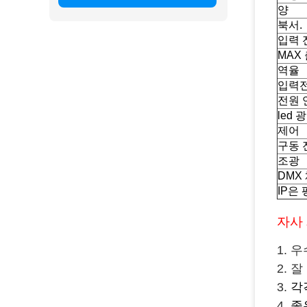
양
북서.
입력 
MAX
역율
입력
전원 
led 
제어
구동 
조광
DMX
IP은
자사
1. 
2. 
3.
각
4.
좋은