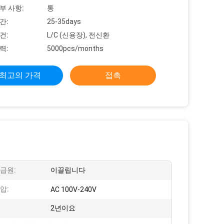
부 사항:
통
간:
25-35days
건:
L/C (신용장), 전신환
력:
5000pcs/months
최고의 가격
접촉
급원:
이끌립니다
압:
AC 100V-240V
2년이요