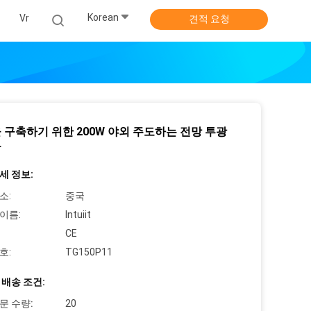
Korean
식
Vr
견적 요청
 구축하기 위한 200W 야외 주도하는 전망 투광
등
세 정보:
소:
중국
이름:
Intuiit
CE
호:
TG150P11
 배송 조건:
문 수량:
20