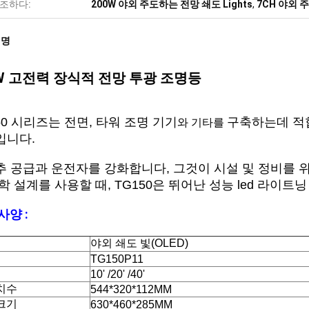
조하다:
200W 야외 주도하는 전망 쇄도 Lights
,
7CH 야외 
설명
0W 고전력 장식적 전망 투광 조명등
50 시리즈는 전면, 타워 조명 기기
구축하는데 적합
와 기타를
입니다.
 공급과 운전자를 강화합니다, 그것이 시설 및 정비를 위
학 설계를 사용할 때, TG150은 뛰어난 성능 led 라이트
사양 :
야외 쇄도 빛(OLED)
TG150P11
10' /20' /40'
치수
544*320*112MM
크기
630*460*285MM