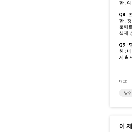
한 :
Q8 
한 :
둘째로
실제 
Q9 
한 :
제 &
태그:
방수
이 