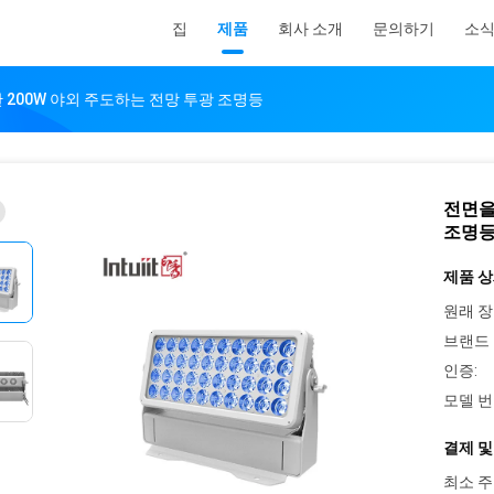
집
제품
회사 소개
문의하기
소
 200W 야외 주도하는 전망 투광 조명등
전면을
조명
제품 상
원래 장
브랜드 
인증:
모델 번
결제 및
최소 주