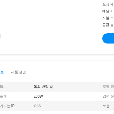
포장 세
배달 시
지불 조
공급 능
정보
제품 설명
입:
옥외 반점 빛
조명 공
프 힘:
입력 전
200W
가되는 IP:
보증:
IP65