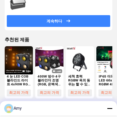
계속하다
추천된 제품
4 눈 LED COB
400W 방수 4구
세척 효력
IP65 야외 
블라인드 라이
블라인더 조명
RGBW 옥외 동
LED 60x1
트 4x90W RGB
(RGB, 온백색,
위는 할 수 있습
RGBW 4IN
따뜻한 흰색 앰
호박색 포함) -
니다
수 DMX LE
버 스테이지 블
무대 LED 블라
광등
최고의 가격
최고의 가격
최고의 가격
최고의 가
라인드 스트로
인더 IP65 관객
브 DMX512 픽
조명
셀 제어 이벤트
파티를위한 스
Amy
테이지 라이트