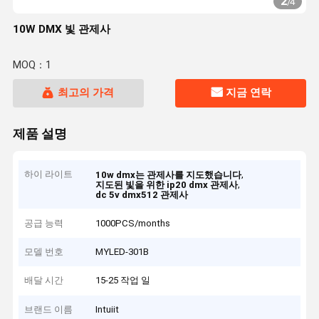
2
/
4
10W DMX 빛 관제사
MOQ：1
최고의 가격
지금 연락
제품 설명
하이 라이트
,
10w dmx는 관제사를 지도했습니다
,
지도된 빛을 위한 ip20 dmx 관제사
dc 5v dmx512 관제사
공급 능력
1000PCS/months
모델 번호
MYLED-301B
배달 시간
15-25 작업 일
브랜드 이름
Intuiit